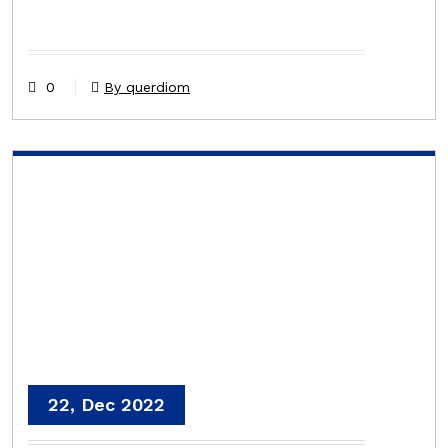
0
By querdiom
22, Dec 2022